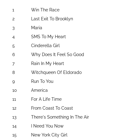
1
Win The Race
2
Last Exit To Brooklyn
3
Maria
4
SMS To My Heart
5
Cinderella Girl
6
Why Does It Feel So Good
7
Rain In My Heart
8
Witchqueen Of Eldorado
9
Run To You
10
America
11
For A Life Time
12
From Coast To Coast
13
There's Something In The Air
14
I Need You Now
15
New York City Girl