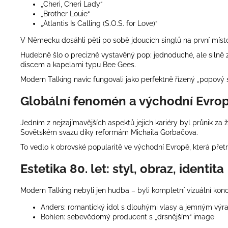
„Cheri, Cheri Lady“
„Brother Louie“
„Atlantis Is Calling (S.O.S. for Love)“
V Německu dosáhli pěti po sobě jdoucích singlů na první místo
Hudebně šlo o precizně vystavěný pop: jednoduché, ale silně za
discem a kapelami typu Bee Gees.
Modern Talking navíc fungovali jako perfektně řízený „popový s
Globální fenomén a východní Evro
Jedním z nejzajímavějších aspektů jejich kariéry byl průnik za
Sovětském svazu díky reformám Michaila Gorbačova.
To vedlo k obrovské popularitě ve východní Evropě, která přetr
Estetika 80. let: styl, obraz, identita
Modern Talking nebyli jen hudba – byli kompletní vizuální kon
Anders: romantický idol s dlouhými vlasy a jemným vý
Bohlen: sebevědomý producent s „drsnějším“ image