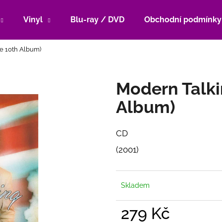
Vinyl
Blu-ray / DVD
Obchodní podmínky
e 10th Album)
Co potřebujete najít?
Modern Talki
HLEDAT
Album)
CD
Doporučujeme
(2001)
Skladem
279 Kč