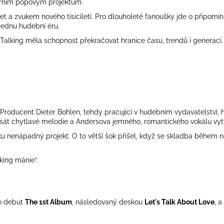
rním popovým projektům.
 a zvukem nového tisíciletí. Pro dlouholeté fanoušky jde o připomín
jednu hudební éru.
Talking měla schopnost překračovat hranice času, trendů i generací.
 Producent Dieter Bohlen, tehdy pracující v hudebním vydavatelství,
sát chytlavé melodie a Andersova jemného, romantického vokálu vytv
u nenápadný projekt. O to větší šok přišel, když se skladba během n
ing mánie“.
lo debut
The 1st Album
, následovaný deskou
Let's Talk About Love
, a