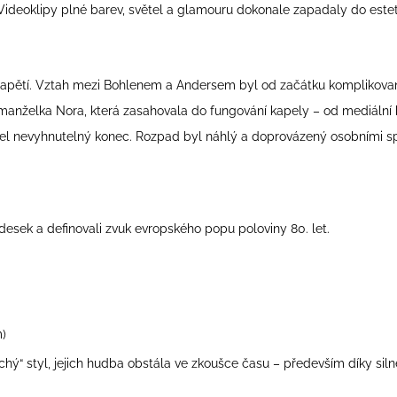
. Videoklipy plné barev, světel a glamouru dokonale zapadaly do este
tí. Vztah mezi Bohlenem a Andersem byl od začátku komplikovaný a
manželka Nora, která zasahovala do fungování kapely – od mediální 
šel nevyhnutelný konec. Rozpad byl náhlý a doprovázený osobními sp
desek a definovali zvuk evropského popu poloviny 80. let.
m)
noduchý“ styl, jejich hudba obstála ve zkoušce času – především díky 