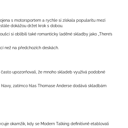
ojena s motorsportem a rychle si získala popularitu mezi
stále dokážou držet krok s dobou.
ušci si oblíbili také romanticky laděné skladby jako „There’s
kcí než na předchozích deskách.
ici často upozorňovali, že mnoho skladeb využívá podobné
u do hlavy, zatímco hlas Thomase Anderse dodává skladbám
ycuje okamžik, kdy se
Modern Talking
definitivně etablovali