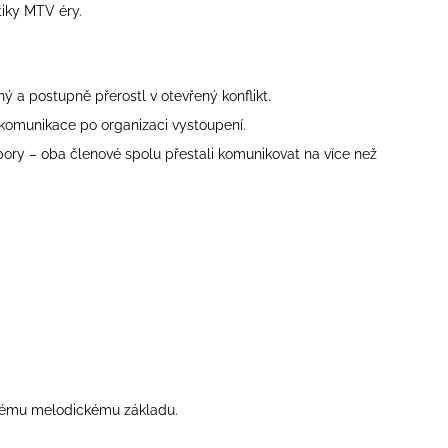
tiky MTV éry.
 postupně přerostl v otevřený konflikt.
komunikace po organizaci vystoupení.
ory – oba členové spolu přestali komunikovat na více než
silnému melodickému základu.