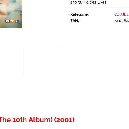
THE BEST PROJECTS OF DIETER
ARABESQUE - 
230,58 Kč bez DPH
BOHLEN
COLLECTION
Měrná
cena:
299 Kč
399 Kč
Kategorie
:
CD Alb
EAN
:
7432184
The 10th Album) (2001)