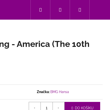
Hledat
Přihlášení
Nákupní
Kontakt
košík
ng - America (The 10th
Značka:
BMG Hansa
Následující
DO KOŠÍKU