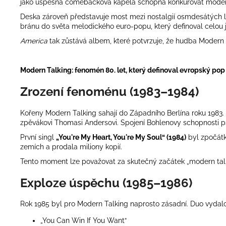
jako úspěšná comebacková kapela schopná konkurovat mode
Deska zároveň představuje most mezi nostalgií osmdesátých let
bránu do světa melodického euro-popu, který definoval celou 
America
tak zůstává albem, které potvrzuje, že hudba Modern 
Modern Talking: fenomén 80. let, který definoval evropský pop
Zrození fenoménu (1983–1984)
Kořeny Modern Talking sahají do Západního Berlína roku 1983.
zpěvákovi Thomasi Andersovi. Spojení Bohlenovy schopnosti p
První singl
„You're My Heart, You're My Soul“ (1984)
byl zpočátk
zemích a prodala miliony kopií.
Tento moment lze považovat za skutečný začátek „modern talk
Exploze úspěchu (1985–1986)
Rok 1985 byl pro Modern Talking naprosto zásadní. Duo vyda
„You Can Win If You Want“