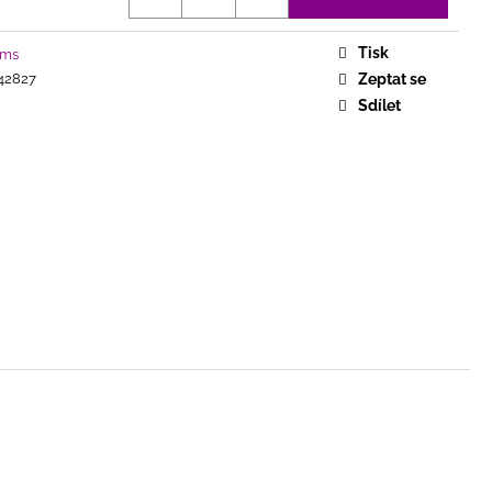
COMPLETE SINGLE
Tisk
ums
42827
Zeptat se
Sdílet