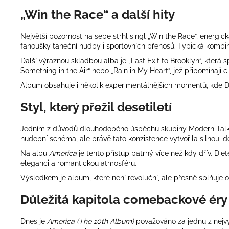
„Win the Race“ a další hity
Největší pozornost na sebe strhl singl „Win the Race“, energi
fanoušky taneční hudby i sportovních přenosů. Typická kombin
Další výraznou skladbou alba je „Last Exit to Brooklyn“, která
Something in the Air“ nebo „Rain in My Heart“, jež připomínají ci
Album obsahuje i několik experimentálnějších momentů, kde Di
Styl, který přežil desetiletí
Jedním z důvodů dlouhodobého úspěchu skupiny
Modern Tal
hudební schéma, ale právě tato konzistence vytvořila silnou ide
Na albu
America
je tento přístup patrný více než kdy dřív. D
eleganci a romantickou atmosféru.
Výsledkem je album, které není revoluční, ale přesně splňuje o
Důležitá kapitola comebackové éry
Dnes je
America (The 10th Album)
považováno za jednu z nejv