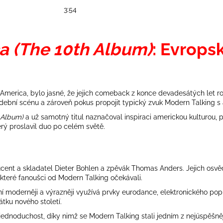
3:54
a (The 10th Album)
: Evrops
America
, bylo jasné, že jejich comeback z konce devadesátých let r
dební scénu a zároveň pokus propojit typický zvuk Modern Talking s
 Album)
a už samotný titul naznačoval inspiraci americkou kulturou
rý proslavil duo po celém světě.
ucent a skladatel
Dieter Bohlen
a zpěvák
Thomas Anders
. Jejich osv
které fanoušci od Modern Talking očekávali.
í moderněji a výrazněji využívá prvky eurodance, elektronického pop
ku nového století.
 jednoduchost, díky nimž se
Modern Talking
stali jedním z nejúspěšn