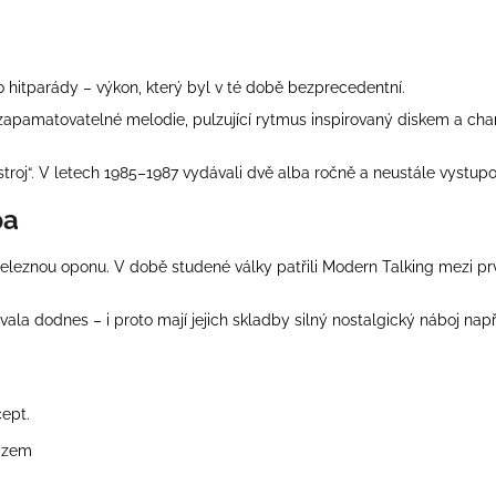
 hitparády – výkon, který byl v té době bezprecedentní.
pamatovatelné melodie, pulzující rytmus inspirovaný diskem a charakte
troj“. V letech 1985–1987 vydávali dvě alba ročně a neustále vystupo
pa
 železnou oponu. V době studené války patřili Modern Talking mezi prv
vala dodnes – i proto mají jejich skladby silný nostalgický náboj nap
cept.
razem