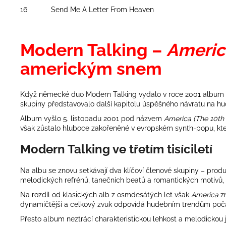
16
Send Me A Letter From Heaven
Modern Talking –
Americ
americkým snem
Když německé duo
Modern Talking
vydalo v roce 2001 album
skupiny představovalo další kapitolu úspěšného návratu na hu
Album vyšlo 5. listopadu 2001 pod názvem
America (The 10th
však zůstalo hluboce zakořeněné v evropském synth-popu, kte
Modern Talking ve třetím tisíciletí
Na albu se znovu setkávají dva klíčoví členové skupiny – prod
melodických refrénů, tanečních beatů a romantických motivů, 
Na rozdíl od klasických alb z osmdesátých let však
America
zn
dynamičtější a celkový zvuk odpovídá hudebním trendům počát
Přesto album neztrácí charakteristickou lehkost a melodickou