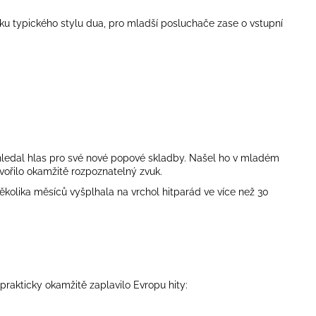
ku typického stylu dua, pro mladší posluchače zase o vstupní
 hledal hlas pro své nové popové skladby. Našel ho v mladém
ořilo okamžitě rozpoznatelný zvuk.
ěkolika měsíců vyšplhala na vrchol hitparád ve více než 30
 prakticky okamžitě zaplavilo Evropu hity: