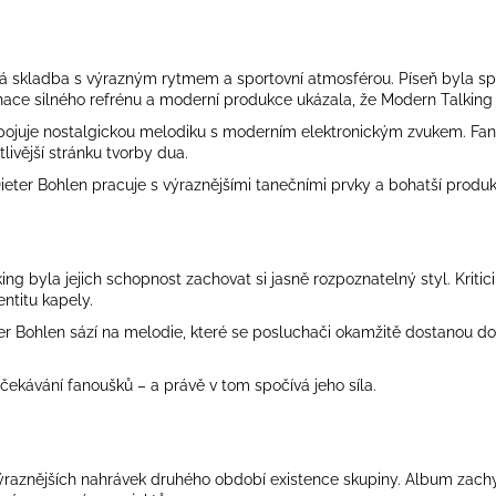
cká skladba s výrazným rytmem a sportovní atmosférou. Píseň byla sp
ace silného refrénu a moderní produkce ukázala, že Modern Talking 
 spojuje nostalgickou melodiku s moderním elektronickým zvukem. Fano
tlivější stránku tvorby dua.
eter Bohlen pracuje s výraznějšími tanečními prvky a bohatší produ
king
byla jejich schopnost zachovat si jasně rozpoznatelný styl. Krit
ntitu kapely.
ieter Bohlen sází na melodie, které se posluchači okamžitě dostano
čekávání fanoušků – a právě v tom spočívá jeho síla.
ýraznějších nahrávek druhého období existence skupiny. Album zach