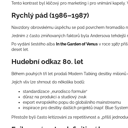
Tento kontrast byl klíčový pro marketing i pro vnímání kapely
Rychlý pád (1986–1987)
Navzdory obrovskému úspěchu se pod povrchem hromadilo napě
Jedním z často zmiňovaných faktorů byla Andersova tehdejší 
Po vydání šestého alba
In the Garden of Venus
v roce 1987 při
deset let.
Hudební odkaz 80. let
Během pouhých tří let prodali Modern Talking desítky milionů 
Jejich vliv lze shrnout do několika bodů:
standardizace „eurodisco formule“
důraz na produkci a studiový zvuk
export evropského popu do globálního mainstreamu
inspirace pro desítky dalších projektů (např. Blue Syste
Přestože byli často kritizováni za repetitivnost a „příliš jed