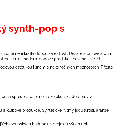
ký synth-pop s
ozhodně není krátkodobou záležitostí. Desáté studiové album
 atmosférou moderní popové produkce nového tisíciletí.
, popovou estetikou i snem o nekonečných možnostech. Přesto
ědčená spolupráce přinesla kolekci skladeb plných
u a klubové produkce. Syntetické rytmy jsou tvrdší, aranže
ějších evropských hudebních projektů všech dob.