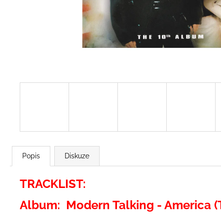
2 BROTHERS ON THE 4TH FLOOR -
DREAMS (THE 1ST ALBUM) (BONUS
TRACKS)
299 Kč
Popis
Diskuze
TRACKLIST:
Album: Modern Talking - America (