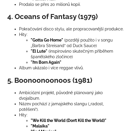
Prodalo se přes 20 milionů kopií.
4. Oceans of Fantasy (1979)
Pokračování disco stylu, ale propracovanější produkce.
Hity:
"Gotta Go Home"
(později použito i v songu
„Barbra Streisand“ od Duck Sauce)
"El Lute"
(inspirováno skutečným příběhem
španělského zločince)
"I’m Born Again"
Album ukázalo i více reggae vlivů.
5. Boonoonoonoos (1981)
Ambiciózní projekt, původně plánovaný jako
dvojalbum.
Název pochází z jamajského slangu („radost,
potěšení“).
Hity:
"We Kill the World (Don’t Kill the World)"
"Malaika"