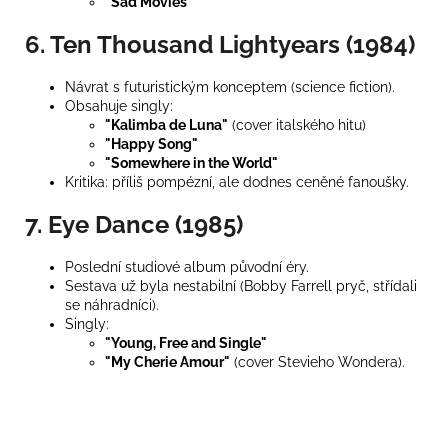
"Sad Movies"
6. Ten Thousand Lightyears (1984)
Návrat s futuristickým konceptem (science fiction).
Obsahuje singly:
"Kalimba de Luna"
(cover italského hitu)
"Happy Song"
"Somewhere in the World"
Kritika: příliš pompézní, ale dodnes ceněné fanoušky.
7. Eye Dance (1985)
Poslední studiové album původní éry.
Sestava už byla nestabilní (Bobby Farrell pryč, střídali
se náhradníci).
Singly:
"Young, Free and Single"
"My Cherie Amour"
(cover Stevieho Wondera).