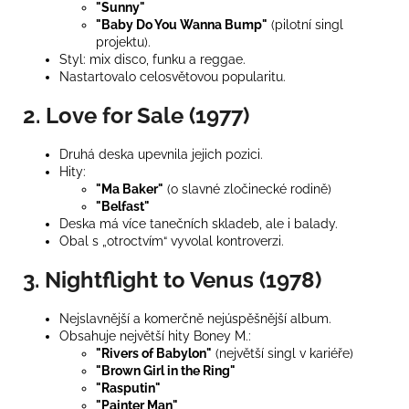
"Sunny"
"Baby Do You Wanna Bump"
(pilotní singl
projektu).
Styl: mix disco, funku a reggae.
Nastartovalo celosvětovou popularitu.
2. Love for Sale (1977)
Druhá deska upevnila jejich pozici.
Hity:
"Ma Baker"
(o slavné zločinecké rodině)
"Belfast"
Deska má více tanečních skladeb, ale i balady.
Obal s „otroctvím“ vyvolal kontroverzi.
3. Nightflight to Venus (1978)
Nejslavnější a komerčně nejúspěšnější album.
Obsahuje největší hity Boney M.:
"Rivers of Babylon"
(největší singl v kariéře)
"Brown Girl in the Ring"
"Rasputin"
"Painter Man"