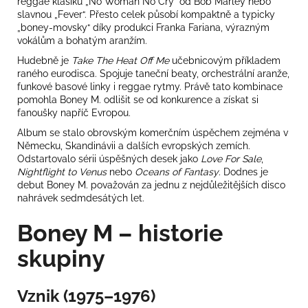
reggae klasiku „No Woman No Cry“ od Bob Marley nebo
slavnou „Fever“. Přesto celek působí kompaktně a typicky
„boney-movsky“ díky produkci Franka Fariana, výrazným
vokálům a bohatým aranžím.
Hudebně je
Take The Heat Off Me
učebnicovým příkladem
raného eurodisca. Spojuje taneční beaty, orchestrální aranže,
funkové basové linky i reggae rytmy. Právě tato kombinace
pomohla Boney M. odlišit se od konkurence a získat si
fanoušky napříč Evropou.
Album se stalo obrovským komerčním úspěchem zejména v
Německu, Skandinávii a dalších evropských zemích.
Odstartovalo sérii úspěšných desek jako
Love For Sale
,
Nightflight to Venus
nebo
Oceans of Fantasy
. Dodnes je
debut Boney M. považován za jednu z nejdůležitějších disco
nahrávek sedmdesátých let.
Boney M – historie
skupiny
Vznik (1975–1976)