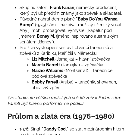
Skupinu založil
Frank Farian
, německý producent,
který byl už předtím známý jako zpěvák a skladatel.
Původně nahrál demo písně
"Baby Do You Wanna
Bump"
(1975) sám – nazpíval mužský i ženský vokál.
Aby ji mohl propagovat, vymyslel „kapelu“ pod
jménem
Boney M.
(jméno inspirováno australským
seriálem „Boney“).
Pro živá vystoupení sestavil čtveřici tanečníků a
zpěváků z Karibiku, kteří žili v Německu:
Liz Mitchell
(Jamajka) – hlavní zpěvačka
Marcia Barrett
(Jamajka) – zpěvačka
Maizie Williams
(Montserrat) – tanečnice,
pódiová zpěvačka
Bobby Farrell
(Aruba) – tanečník, showman,
občasný zpěv
(Ve studiu ale většinu mužských vokálů zpíval Farian sám;
Farrell byl hlavně performer na pódiu.)
Průlom a zlatá éra (1976–1980)
1976: Singl
"Daddy Cool"
se stal mezinárodním hitem
a odstartoval kariéru.