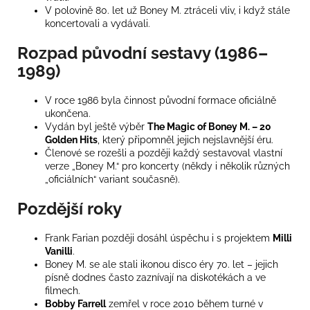
V polovině 80. let už Boney M. ztráceli vliv, i když stále
koncertovali a vydávali.
Rozpad původní sestavy (1986–
1989)
V roce 1986 byla činnost původní formace oficiálně
ukončena.
Vydán byl ještě výběr
The Magic of Boney M. – 20
Golden Hits
, který připomněl jejich nejslavnější éru.
Členové se rozešli a později každý sestavoval vlastní
verze „Boney M.“ pro koncerty (někdy i několik různých
„oficiálních“ variant současně).
Pozdější roky
Frank Farian později dosáhl úspěchu i s projektem
Milli
Vanilli
.
Boney M. se ale stali ikonou disco éry 70. let – jejich
písně dodnes často zaznívají na diskotékách a ve
filmech.
Bobby Farrell
zemřel v roce 2010 během turné v