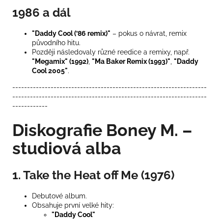
1986 a dál
"Daddy Cool (’86 remix)"
– pokus o návrat, remix
původního hitu.
Později následovaly různé reedice a remixy, např.
"Megamix" (1992)
,
"Ma Baker Remix (1993)"
,
"Daddy
Cool 2005"
.
------------------------------------------------------------------
------------------------------------------------------------------
------------
Diskografie Boney M. –
studiová alba
1. Take the Heat off Me (1976)
Debutové album.
Obsahuje první velké hity:
"Daddy Cool"