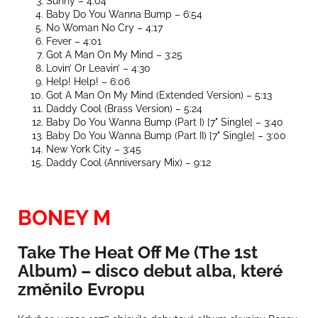
Sunny – 4:04
Baby Do You Wanna Bump – 6:54
No Woman No Cry – 4:17
Fever – 4:01
Got A Man On My Mind – 3:25
Lovin’ Or Leavin’ – 4:30
Help! Help! – 6:06
Got A Man On My Mind (Extended Version) – 5:13
Daddy Cool (Brass Version) – 5:24
Baby Do You Wanna Bump (Part I) [7" Single] – 3:40
Baby Do You Wanna Bump (Part II) [7" Single] – 3:00
New York City – 3:45
Daddy Cool (Anniversary Mix) – 9:12
BONEY M
Take The Heat Off Me (The 1st
Album) – disco debut alba, které
změnilo Evropu