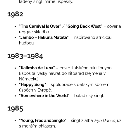
laděný singl, mírně úspěšný.
1982
"The Carnival Is Over"
/
"Going Back West"
– cover a
reggae skladba.
"Jambo – Hakuna Matata"
– inspirováno africkou
hudbou.
1983–1984
"Kalimba de Luna"
– cover italského hitu Tonyho
Esposita, velký návrat do hitparád (zejména v
Německu).
"Happy Song"
– spolupráce s dětským sborem,
úspěch v Evropě.
"Somewhere in the World"
– baladický singl.
1985
"Young, Free and Single"
– singl z alba
Eye Dance
, už
s menším ohlasem.