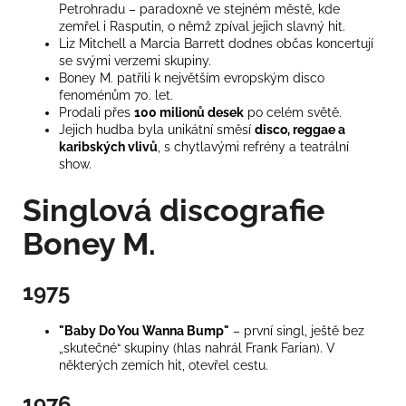
Petrohradu – paradoxně ve stejném městě, kde
zemřel i Rasputin, o němž zpíval jejich slavný hit.
Liz Mitchell a Marcia Barrett dodnes občas koncertují
se svými verzemi skupiny.
Boney M. patřili k největším evropským disco
fenoménům 70. let.
Prodali přes
100 milionů desek
po celém světě.
Jejich hudba byla unikátní směsí
disco, reggae a
karibských vlivů
, s chytlavými refrény a teatrální
show.
Singlová discografie
Boney M.
1975
"Baby Do You Wanna Bump"
– první singl, ještě bez
„skutečné“ skupiny (hlas nahrál Frank Farian). V
některých zemích hit, otevřel cestu.
1976