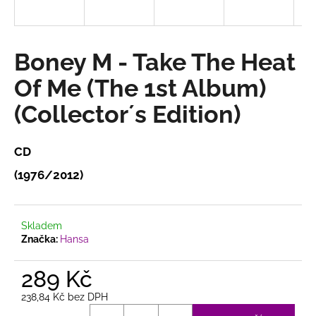
a
j
í
Boney M - Take The Heat
t
Of Me (The 1st Album)
?
(Collector´s Edition)
CD
HLEDAT
(1976/2012)
D
Skladem
o
Značka:
Hansa
p
o
289 Kč
r
238,84 Kč bez DPH
u
Měrná