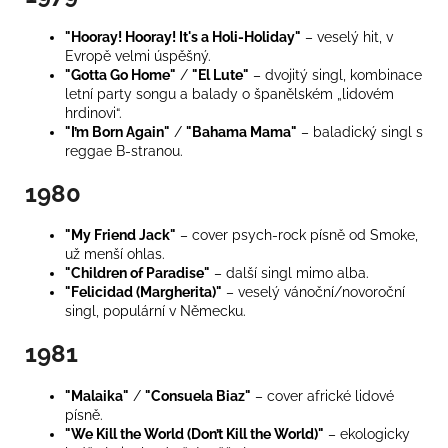
"Hooray! Hooray! It's a Holi-Holiday"
– veselý hit, v
Evropě velmi úspěšný.
"Gotta Go Home"
/
"El Lute"
– dvojitý singl, kombinace
letní party songu a balady o španělském „lidovém
hrdinovi“.
"I’m Born Again"
/
"Bahama Mama"
– baladický singl s
reggae B-stranou.
1980
"My Friend Jack"
– cover psych-rock písně od Smoke,
už menší ohlas.
"Children of Paradise"
– další singl mimo alba.
"Felicidad (Margherita)"
– veselý vánoční/novoroční
singl, populární v Německu.
1981
"Malaika"
/
"Consuela Biaz"
– cover africké lidové
písně.
"We Kill the World (Don’t Kill the World)"
– ekologicky