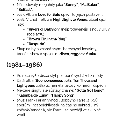
Následovaly megahity jako
"Sunny"
,
"Ma Baker"
,
"Belfast"
.
1977: Album
Love for Sale
upevnilo jejich postavení.
1978: Vrchol – album
Nightflight to Venus
, obsahující
hity:
"Rivers of Babylon"
(nejprodávanější singl v UK v
roce 1978)
"Brown Girl in the Ring"
"Rasputin"
Skupina byla známá svými barevnými kostýmy,
taneční show a spojením
disco, reggae a funku
.
(1981–1986)
Po roce 1980 disco styl postupně vycházel z módy.
Další alba (
Boonoonoonoos
1981,
Ten Thousand
Lightyears
1984) už neměla takový komerční úspěch.
Některé singly ale zůstaly známé:
"Gotta Go Home"
,
"Kalimba de Luna"
,
"Happy Song"
.
1982: Frank Farian vyhodil Bobbyho Farrella (kvůli
sporům i nespolehlivosti), na čas ho nahradil jiný
zpěvák/tanečník, ale Farrell se později ke skupině
vrátil.