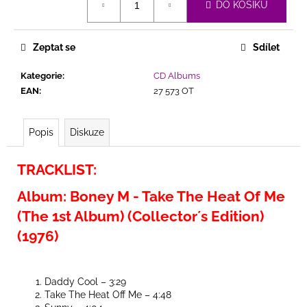
č
DO KOŠÍKU
cena:
u
j
e
Zeptat se
Sdílet
m
e
Kategorie
:
CD Albums
EAN
:
27 573 OT
2
BROTHERS
Popis
Diskuze
ON
THE
4TH
TRACKLIST:
FLOOR
-
Album: Boney M - Take The Heat Of Me
DREAMS
(THE
(The 1st Album) (Collector´s Edition)
1ST
(1976)
ALBUM)
(BONUS
TRACKS)
299
Daddy Cool – 3:29
Kč
Take The Heat Off Me – 4:48