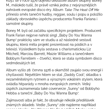
Když se v roce 1976 objevilo debutové album skupiny Boney
M., málokdo tušil, že právě vzniká jedna z nejvýraznějších
nahrávek evropské disco éry. Album
Take The Heat Off Me
přineslo směs taneční hudby, reggae, soulu i popu a položilo
základy obrovského úspěchu producenta Franka Fariana i
samotné skupiny.
Boney M. byli od začátku specifickým projektem. Producent
Frank Farian nejprve nahrál singl „Baby Do You Wanna
Bump“ prakticky sám ve studiu a až následně sestavil
skupinu, která měla projekt prezentovat na pódiích a v
televizi. Výsledkem byla sestava s charismatickou Liz
Mitchell, Marciou Barrett, Maizie Williams a tanečníkem
Bobbym Farrellem – čtveřicí, která se stala symbolem disco
sedmdesátých let.
Album vyšlo 28. června 1976 a okamžitě zaujalo svou energií i
chytlavostí. Největším hitem se stal „Daddy Cool“, skladba s
nezaměnitelným rytmem a výrazným vokálním stylem, která
ovládla hitparády v mnoha evropských zemích. Velký
úspěch zaznamenala také coververze „Sunny“ od Bobbyho
Hebba a taneční „Baby Do You Wanna Bump“.
Zajímavostí alba je fakt, že obsahuje několik předělávek
známých skladeb. Vedle „Sunny“ zde najdeme například