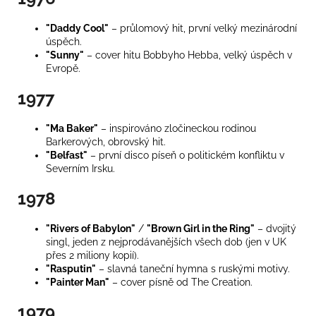
"Daddy Cool"
– průlomový hit, první velký mezinárodní
úspěch.
"Sunny"
– cover hitu Bobbyho Hebba, velký úspěch v
Evropě.
1977
"Ma Baker"
– inspirováno zločineckou rodinou
Barkerových, obrovský hit.
"Belfast"
– první disco píseň o politickém konfliktu v
Severním Irsku.
1978
"Rivers of Babylon"
/
"Brown Girl in the Ring"
– dvojitý
singl, jeden z nejprodávanějších všech dob (jen v UK
přes 2 miliony kopií).
"Rasputin"
– slavná taneční hymna s ruskými motivy.
"Painter Man"
– cover písně od The Creation.
1979