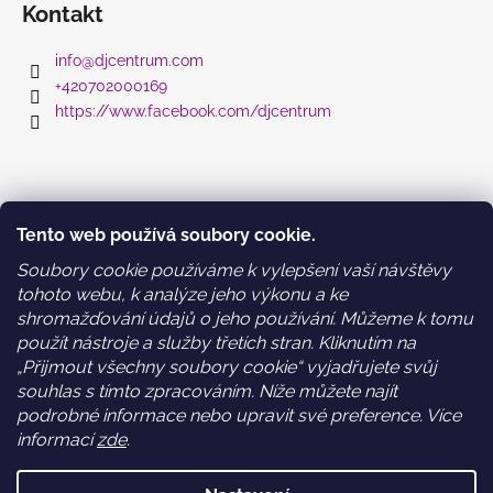
Kontakt
info
@
djcentrum.com
+420702000169
https://www.facebook.com/djcentrum
Informace pro vás
Tento web používá soubory cookie.
Obchodní podmínky
Soubory cookie používáme k vylepšení vaší návštěvy
Podmínky ochrany osobních údajů a GDPR
tohoto webu, k analýze jeho výkonu a ke
WEB DESIGN: holky z Time2grow.cz
shromažďování údajů o jeho používání. Můžeme k tomu
použít nástroje a služby třetích stran. Kliknutím na
„Přijmout všechny soubory cookie“ vyjadřujete svůj
Nákupní košík
souhlas s tímto zpracováním. Níže můžete najít
podrobné informace nebo upravit své preference. Více
informací
zde
.
0
KS /
0 KČ