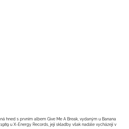
pěšná hned s prvním albem Give Me A Break, vydaným u Banana
 1989 u X-Energy Records, její skladby však nadále vycházejí v