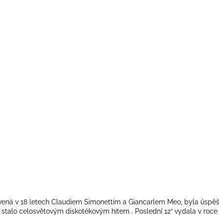
bjevená v 18 letech Claudiem Simonettim a Giancarlem Meo, byla ús
e stalo celosvětovým diskotékovým hitem . Poslední 12“ vydala v roce