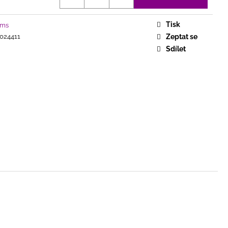
COMPLETE SINGLE
Tisk
ums
024411
Zeptat se
Sdílet