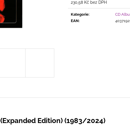
THE BEST PROJECTS OF DIETER
ARABESQUE - 
230,58 Kč bez DPH
BOHLEN
COLLECTION
Měrná
cena:
299 Kč
399 Kč
Kategorie
:
CD Alb
EAN
:
4037192
e (Expanded Edition) (1983/2024)