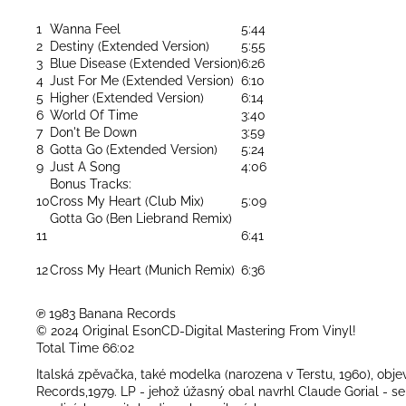
1
Wanna Feel
5:44
2
Destiny (Extended Version)
5:55
3
Blue Disease (Extended Version)
6:26
4
Just For Me (Extended Version)
6:10
5
Higher (Extended Version)
6:14
6
World Of Time
3:40
7
Don't Be Down
3:59
8
Gotta Go (Extended Version)
5:24
9
Just A Song
4:06
Bonus Tracks:
10
Cross My Heart (Club Mix)
5:09
Gotta Go (Ben Liebrand Remix)
11
6:41
12
Cross My Heart (Munich Remix)
6:36
℗ 1983 Banana Records
© 2024 Original EsonCD-Digital Mastering From Vinyl!
Total Time 66:02
Italská zpěvačka, také modelka (narozena v Terstu, 1960), o
Records,1979. LP - jehož úžasný obal navrhl Claude Gorial - s