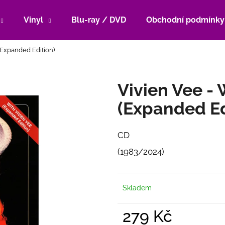
Vinyl
Blu-ray / DVD
Obchodní podmínky
(Expanded Edition)
Co potřebujete najít?
Vivien Vee - 
HLEDAT
(Expanded Ed
CD
Doporučujeme
(1983/2024)
Skladem
279 Kč