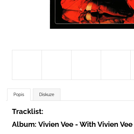
2 BROTHERS ON THE 4TH FLOOR -
DREAMS (THE 1ST ALBUM) (BONUS
TRACKS)
299 Kč
Popis
Diskuze
Tracklist:
Album: Vivien Vee - With Vivien Ve