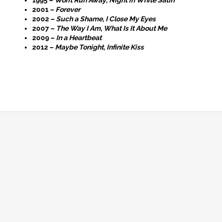
2001 –
Forever
2002 –
Such a Shame
,
I Close My Eyes
2007 –
The Way I Am
,
What Is It About Me
2009 –
In a Heartbeat
2012 –
Maybe Tonight
,
Infinite Kiss
Z
á
p
a
t
í