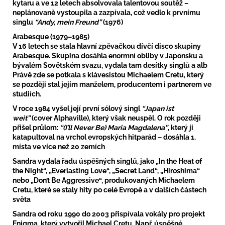
kytaru a ve 12 letech absolvovala talentovou soutěž –
neplánovaně vystoupila a zazpívala, což vedlo k prvnímu
singlu
“Andy, mein Freund”
(1976)
Arabesque (1979–1985)
V 16 letech se stala hlavní zpěvačkou dívčí disco skupiny
Arabesque. Skupina dosáhla enormní obliby v Japonsku a
bývalém Sovětském svazu, vydala tam desítky singlů a alb
Právě zde se potkala s klávesistou Michaelem Cretu, který
se později stal jejím manželem, producentem i partnerem ve
studiích.
V roce 1984 vyšel její první sólový singl
“Japan ist
weit”
(cover Alphaville), který však neuspěl. O rok později
přišel průlom:
“(I’ll Never Be) Maria Magdalena”
, který ji
katapultoval na vrchol evropských hitparád – dosáhla 1.
místa ve více než 20 zemích
Sandra vydala řadu úspěšných singlů, jako „In the Heat of
the Night“, „Everlasting Love“, „Secret Land“, „Hiroshima“
nebo „Don’t Be Aggressive“, produkovaných Michaelem
Cretu, které se staly hity po celé Evropě a v dalších částech
světa
Sandra od roku 1990 do 2003 přispívala vokály pro projekt
Enigma, který vytvořil Michael Cretu. Např. úspěšné