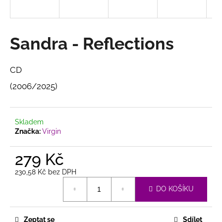
a
j
í
Sandra - Reflections
t
?
CD
(2006/2025)
HLEDAT
Skladem
Značka:
Virgin
279 Kč
D
o
230,58 Kč bez DPH
p
Měrná
DO KOŠÍKU
o
cena:
r
u
Zeptat se
Sdílet