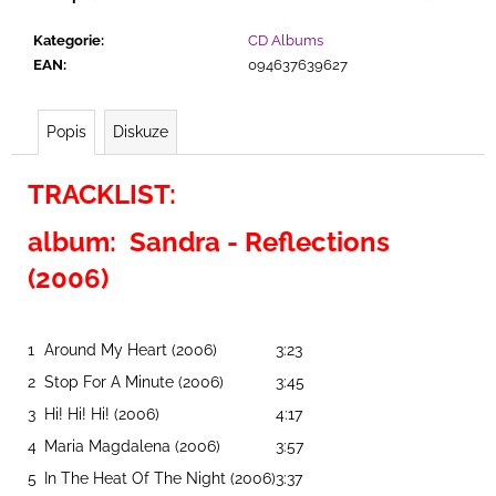
č
u
Kategorie
:
CD Albums
j
EAN
:
094637639627
e
m
e
Popis
Diskuze
TRACKLIST:
SCOTCH
-
EVOLUTION
album: Sandra - Reflections
(DELUXE
EDITION)
(2006)
299
Kč
1
Around My Heart (2006)
3:23
2
Stop For A Minute (2006)
3:45
3
Hi! Hi! Hi! (2006)
4:17
4
Maria Magdalena (2006)
3:57
5
In The Heat Of The Night (2006)
3:37