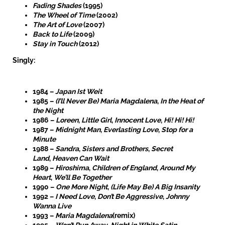
Fading Shades
(1995)
The Wheel of Time
(2002)
The Art of Love
(2007)
Back to Life
(2009)
Stay in Touch
(2012)
Singly:
1984 –
Japan Ist Weit
1985 –
(I’ll Never Be) Maria Magdalena
,
In the Heat of
the Night
1986 –
Loreen
,
Little Girl
,
Innocent Love
,
Hi! Hi! Hi!
1987 –
Midnight Man
,
Everlasting Love
,
Stop for a
Minute
1988 –
Sandra
,
Sisters and Brothers
,
Secret
Land
,
Heaven Can Wait
1989 –
Hiroshima
,
Children of England
,
Around My
Heart
,
We’ll Be Together
1990 –
One More Night
,
(Life May Be) A Big Insanity
1992 –
I Need Love
,
Don’t Be Aggressive
,
Johnny
Wanna Live
1993 –
Maria Magdalena
(remix)
1995 –
Won’t Run Away
,
Night in White Satin