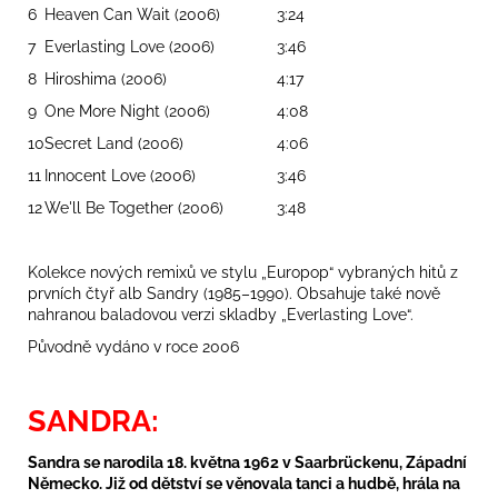
6
Heaven Can Wait (2006)
3:24
7
Everlasting Love (2006)
3:46
8
Hiroshima (2006)
4:17
9
One More Night (2006)
4:08
10
Secret Land (2006)
4:06
11
Innocent Love (2006)
3:46
12
We'll Be Together (2006)
3:48
Kolekce nových remixů ve stylu „Europop“ vybraných hitů z
prvních čtyř alb Sandry (1985–1990). Obsahuje také nově
nahranou baladovou verzi skladby „Everlasting Love“.
Původně vydáno v roce 2006
SANDRA:
Sandra se narodila 18. května 1962 v Saarbrückenu, Západní
Německo. Již od dětství se věnovala tanci a hudbě, hrála na