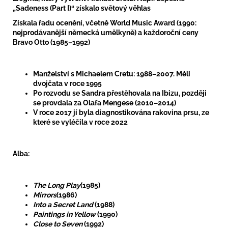
„Sadeness (Part I)“ získalo světový věhlas
Získala řadu ocenění, včetně World Music Award (1990:
nejprodávanější německá umělkyně) a každoroční ceny
Bravo Otto (1985–1992)
Manželství s Michaelem Cretu: 1988–2007. Měli
dvojčata v roce 1995
Po rozvodu se Sandra přestěhovala na Ibizu, později
se provdala za Olafa Mengese (2010–2014)
V roce 2017 jí byla diagnostikována rakovina prsu, ze
které se vyléčila v roce 2022
Alba:
The Long Play
(1985)
Mirrors
(1986)
Into a Secret Land
(1988)
Paintings in Yellow
(1990)
Close to Seven
(1992)