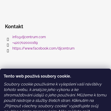
Kontakt
info
@
djcentrum.com
+420702000169
https://www.facebook.com/djcentrum
Informace pro vás
Tento web používá soubory cookie.
Obchodní podmínky
Soubory cookie používáme k vylepšení vaší návštěvy
Podmínky ochrany osobních údajů a GDPR
tohoto webu, k analýze jeho výkonu a ke
WEB DESIGN: holky z Time2grow.cz
shromažďování údajů o jeho používání. Můžeme k tomu
použít nástroje a služby třetích stran. Kliknutím na
„Přijmout všechny soubory cookie“ vyjadřujete svůj