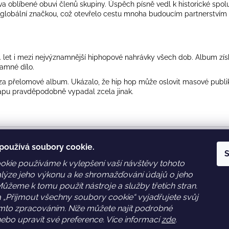
ava oblíbené obuvi členů skupiny. Úspěch písně vedl k historické spo
 globální značkou, což otevřelo cestu mnoha budoucím partnerstv
. let i mezi nejvýznamnější hiphopové nahrávky všech dob. Album z
amné dílo.
a přelomové album. Ukázalo, že hip hop může oslovit masové publik
 rapu pravděpodobně vypadal zcela jinak.
používá soubory cookie.
akt
Informace pro vás
S
kie používáme k vylepšení vaší návštěvy tohoto
lýze jeho výkonu a ke shromažďování údajů o jeho
o
@
djcentrum.com
Obchodní podmínky
Můžeme k tomu použít nástroje a služby třetích stran.
20702000169
Podmínky ochrany osobních 
GDPR
a „Přijmout všechny soubory cookie“ vyjadřujete svůj
tps://www.facebook.com/djcen
um
WEB DESIGN: holky z Time2
ímto zpracováním. Níže můžete najít podrobné
ebo upravit své preference. Více informací
zde
.