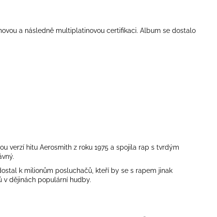
vou a následně multiplatinovou certifikaci. Album se dostalo
vou verzí hitu Aerosmith z roku 1975 a spojila rap s tvrdým
ávný.
ostal k milionům posluchačů, kteří by se s rapem jinak
ů v dějinách populární hudby.