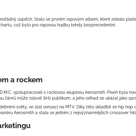
ořádný úspěch. Stalo se prvním rapovým albem, které získalo platino
 chartu, což bylo pro rapovou hudbu tehdy bezprecedentní.
pem a rockem
-D.M.C. spolupracovali s rockovou skupinou
Aerosmith
. Píseň byla no
u žánrů může oslovit širší publikum, a jeho odhad se ukázal jako spr
bními světy, se stal senzací na MTV. Díky této skladbě se hip hop d
ariéru Aerosmith a stala se jedním z nejvýznamnějších crossover hit
arketingu