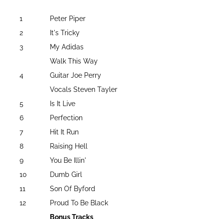
1
Peter Piper
2
It's Tricky
3
My Adidas
Walk This Way
4
Guitar Joe Perry
Vocals Steven Tayler
5
Is It Live
6
Perfection
7
Hit It Run
8
Raising Hell
9
You Be Illin'
10
Dumb Girl
11
Son Of Byford
12
Proud To Be Black
Bonus Tracks