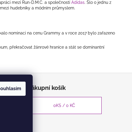
lupráci mezi Run-D.M.C. a společností
Adidas
. Šlo o jednu z
ím mezi hudebníky a módním průmyslem.
ískalo nominaci na cenu Grammy a v roce 2017 bylo zařazeno
um, překračovat žánrové hranice a stát se dominantní
Nákupní košík
ouhlasím
0
KS /
0 KČ
údajů a
grow.cz