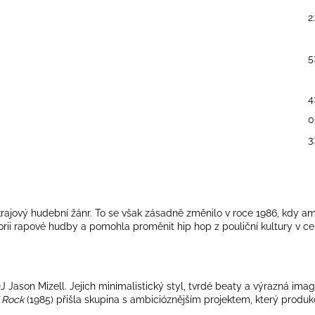
2
5
4
0
3
rajový hudební žánr. To se však zásadně změnilo v roce 1986, kdy a
istorii rapové hudby a pomohla proměnit hip hop z pouliční kultury v 
DJ
Jason Mizell
. Jejich minimalistický styl, tvrdé beaty a výrazná i
 Rock
(1985) přišla skupina s ambicióznějším projektem, který produk