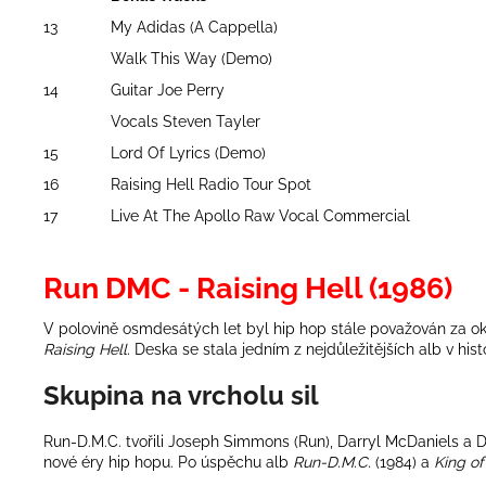
13
My Adidas (A Cappella)
Walk This Way (Demo)
14
Guitar Joe Perry
Vocals Steven Tayler
15
Lord Of Lyrics (Demo)
16
Raising Hell Radio Tour Spot
17
Live At The Apollo Raw Vocal Commercial
Run DMC - Raising Hell (1986)
V polovině osmdesátých let byl hip hop stále považován za ok
Raising Hell
. Deska se stala jedním z nejdůležitějších alb v h
Skupina na vrcholu sil
Run-D.M.C. tvořili
Joseph Simmons
(Run),
Darryl McDaniels
a 
nové éry hip hopu. Po úspěchu alb
Run-D.M.C.
(1984) a
King of