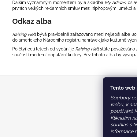
Dalším významným momentem byla skladba
My Adidas
, osl
prvních velkých reklamních smluv mezi hiphopovými umělci a
Odkaz alba
Raising Hell
bývá pravidelně zařazováno mezi nejlepší alba 80
do amerického Národního registru nahrávek jako kulturně význ
Po čtyřiceti letech od vydání je
Raising Hell
stále považováno z
součástí moderní populární kultury. Bez tohoto alba by vývoj
Z
á
Tento web 
Kont
p
Soubory coo
a
webu, k ana
inf
t
používání. 
+4
í
Kliknutím n
ht
tr
souhlas s t
informace n