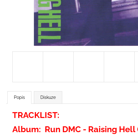
2 BROTHERS ON THE 4TH FLOOR -
DREAMS (THE 1ST ALBUM) (BONUS
TRACKS)
299 Kč
Popis
Diskuze
TRACKLIST:
Album: Run DMC - Raising Hell 