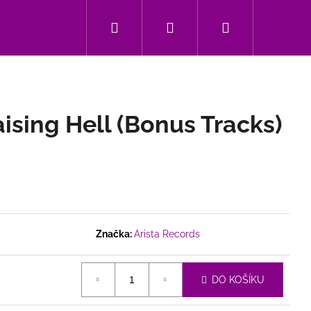
Hledat
Přihlášení
Nákupní
Kontakt
košík
ising Hell (Bonus Tracks)
Značka:
Arista Records
Následující
DO KOŠÍKU