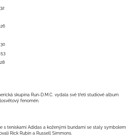
:32
:26
:30
:53
:28
merická skupina
Run-D.M.C.
vydala své třetí studiové album
celosvětový fenomén.
mage s teniskami Adidas a koženými bundami se staly symbolem
ovali
Rick Rubin
a
Russell Simmons
.