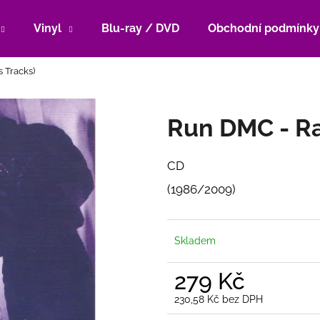
Vinyl
Blu-ray / DVD
Obchodní podmínky
 Tracks)
Co potřebujete najít?
Run DMC - Ra
HLEDAT
CD
(1986/2009)
Doporučujeme
Skladem
279 Kč
230,58 Kč bez DPH
Měrná