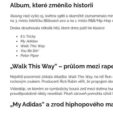
Album, které změnilo historii
Raising Hell
vyšlo 15. května 1986 a okamžitě zaznamenalo mim
na 3. místo žebříčku Billboard 200 a na 1. místo R&B/Hip-Hop
Deska obsahovala několik hitů, které dnes patří ke klasice:
It's Tricky
My Adidas
Walk This Way
You Be Illin'
Peter Piper
„Walk This Way“ – průlom mezi ra
Největší pozornost získala skladba
Walk This Way
, na níž Run
rockovým zvukem. Producent Rick Rubin věřil, že propojení obo
Videoklip, ve kterém se symbolicky bourá zeď mezi dvěma hude
pravděpodobně nikdy nesetkali. Píseň zároveň pomohla oživit k
„My Adidas“ a zrod hiphopového m