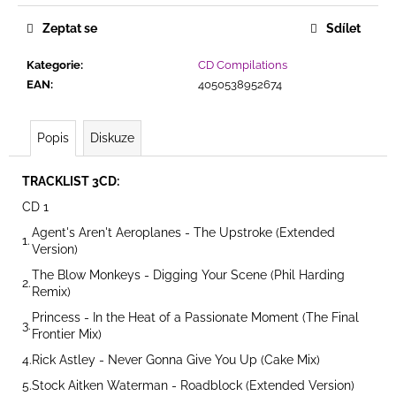
č
u
Zeptat se
Sdílet
j
e
Kategorie
:
CD Compilations
m
EAN
:
4050538952674
e
Popis
Diskuze
SANDRA
-
TEN
TRACKLIST 3CD:
ON
CD 1
ONE
(THE
Agent's Aren't Aeroplanes - The Upstroke (Extended
1.
SINGLES)
Version)
(JAPAN
EDITION)
The Blow Monkeys - Digging Your Scene (Phil Harding
2.
Remix)
299
Kč
Princess - In the Heat of a Passionate Moment (The Final
3.
Frontier Mix)
4.
Rick Astley - Never Gonna Give You Up (Cake Mix)
5.
Stock Aitken Waterman - Roadblock (Extended Version)