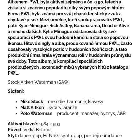
Aitkenem. PWL byla aktivní zejména v 80. a 90. letech a
získala si značnou popularitu díky svým popovým hitům.
Firma PWL byla známá pro svůj charakteristický zvuk a
chytlavé písně. Mezi umělce, kteří spolupracovali s PWL,
patří Kylie Minogue, Rick Astley, Bananarama, Dead or Alive
a mnoho dalších. Kylie Minogue odstarovala díky své
spolupráci s PWL svou hudební kariéru a stala se popovou
ikonou. Hitové singly a alba, produkované firmou PWL, často
dosahovaly vysokých pozic v hudebních žebříčcích, a tato
produkční firma hrála významnou roli v hudebním průmyslu
své doby. Toto album je kompilací speciálních
prodloužených „extended” mixů vybraných hitů z katalogu
PWL.
Stock Aitken Waterman (SAW)
Složení:
Mike Stock
– melodie, harmonie, klávesy
Matt Aitken
– kytary, aranže
Pete Waterman
– producent, manažer, byznys, A&R
Aktivní hlavně:
1984–1993
Původ:
Velká Británie
Styl:
dance-pop, Hi-NRG, synth-pop, později eurodance