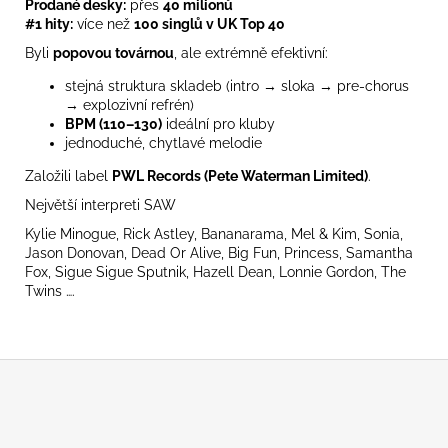
Prodané desky:
přes
40 milionů
#1 hity:
více než
100 singlů v UK Top 40
Byli
popovou továrnou
, ale extrémně efektivní:
stejná struktura skladeb (intro → sloka → pre-chorus
→ explozivní refrén)
BPM (110–130)
ideální pro kluby
jednoduché, chytlavé melodie
Založili label
PWL Records (Pete Waterman Limited)
.
Největší interpreti SAW
Kylie Minogue, Rick Astley, Bananarama, Mel & Kim, Sonia,
Jason Donovan, Dead Or Alive, Big Fun, Princess, Samantha
Fox, Sigue Sigue Sputnik, Hazell Dean, Lonnie Gordon, The
Twins ….
Z
á
p