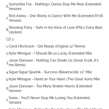
Samantha Fox - Nothing's Gonna Stop Me Now (Extended
6.
Version)
Rick Astley - She Wants to Dance With Me (Extended R'n'B
7.
Version)
Shooting Party - Safe in the Arms of Love (Phil's Extra Beat
8.
Update)
CD 2
1.
Carol Hitchcock - Get Ready (Original 12" Remix)
2.
Kylie Minogue - I Should Be so Lucky (Extended Mix)
Jason Donovan - Nothing Can Divide Us (Great Scott, It's
3.
the Remix)
4.
Sigue Sigue Sputnik - Success (Balaeracidic 12'' Mix)
5.
Kylie Minogue - Hand on Your Heart (The Great Aorta Mix)
Jason Donovan - Too Many Broken Hearts (Extended
6.
Version)
Sonia - You'll Never Stop Me Loving You (Extended
7.
Version)