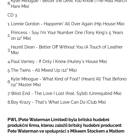
Kylie Minogue - Better the Devil You Know (The Mad March
8.
Hare Mix)
CD 3
1.
Lonnie Gordon - Happenin' All Over Again (Hip House Mix)
Princess - Say I'm Your Number One (Tony King's 5 Years
2.
on 12" Mix)
Hazell Dean - Better Off Without You (A Touch of Leather
3.
Mix)
4.
Paul Varney - If Only I Knew (Hurley's House Mix)
5.
The Twins - All Mixed Up (12" Mix)
Kylie Minogue - What Kind of Fool? (Heard All That Before)
6.
(12" Master Mix)
7.
West End - The Love I Lost (feat. Sybil) (Unrequited Mix)
8.
Boy Krazy - That's What Love Can Do (Club Mix)
PWL (Pete Waterman Limited) byla britská hudební
produkční firma, kterou založil britský hudební producent
Pete Waterman ve spolupráci s Mikeem Stockem a Mattem