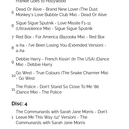
Frankie Goes to Hollywood
Dead Or Alive - Brand New Lover (The Dust
5
Monkey's Love Bubble Club Mix) - Dead Or Alive
Sigue Sigue Sputnik - Love Missile F1-11
6
(Ultraviolence Mix) - Sigue Sigue Sputnik
7
Red Box - For America (Bazooka Mix) - Red Box
a-ha - I've Been Losing You (Extended Version) -
8
a-ha
Debbie Harry - French Kissin' (In The USA) (Dance
9
Mix) - Debbie Harry
Go West - True Colours (The Snake Charmer Mix)
10
- Go West
The Police - Don't Stand So Close To Me '86
11
(Dance Mix) - The Police
Disc: 4
The Communards with Sarah Jane Morris - Don't
1
Leave Me This Way (12" Version) - The
Communards with Sarah Jane Morris