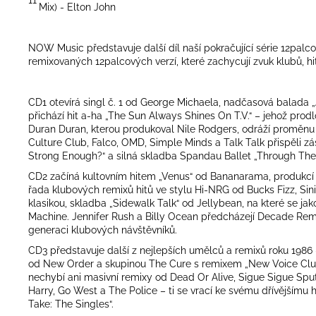
11
Mix) - Elton John
NOW Music představuje další díl naší pokračující série 12palc
remixovaných 12palcových verzí, které zachycují zvuk klubů, h
CD1 otevírá singl č. 1 od George Michaela, nadčasová balada „
přichází hit a-ha „The Sun Always Shines On T.V.“ – jehož pro
Duran Duran, kterou produkoval Nile Rodgers, odráží proměnu k
Culture Club, Falco, OMD, Simple Minds a Talk Talk přispěli z
Strong Enough?“ a silná skladba Spandau Ballet „Through The Ba
CD2 začíná kultovním hitem „Venus“ od Bananarama, produkcí 
řada klubových remixů hitů ve stylu Hi-NRG od Bucks Fizz, Sini
klasikou, skladba „Sidewalk Talk“ od Jellybean, na které se j
Machine. Jennifer Rush a Billy Ocean předcházejí Decade Remixu
generaci klubových návštěvníků.
CD3 představuje další z nejlepších umělců a remixů roku 1986 
od New Order a skupinou The Cure s remixem „New Voice Club Mi
nechybí ani masivní remixy od Dead Or Alive, Sigue Sigue Sputni
Harry, Go West a The Police – ti se vrací ke svému dřívějšímu 
Take: The Singles“.