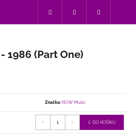
Hledat
Přihlášení
Nákupní
Kontakt
košík
- 1986 (Part One)
Značka:
NOW Music
Následující
DO KOŠÍKU