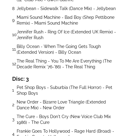
8
Jellybean - Sidewalk Talk (Dance Mix) - Jellybean
Miami Sound Machine - Bad Boy (Shep Pettibone
9
Remix) - Miami Sound Machine
Jennifer Rush - Ring Of Ice (Extended UK Remix) -
10
Jennifer Rush
Billy Ocean - When The Going Gets Tough
11
(Extended Version) - Billy Ocean
The Real Thing - You To Me Are Everything (The
12
Decade Remix '76-'86) - The Real Thing
Disc: 3
Pet Shop Boys - Suburbia (The Full Horror) - Pet
1
Shop Boys
New Order - Bizarre Love Triangle (Extended
2
Dance Mix) - New Order
The Cure - Boys Don't Cry (New Voice Club Mix
3
1986) - The Cure
Frankie Goes To Hollywood - Rage Hard (Broad) -
4