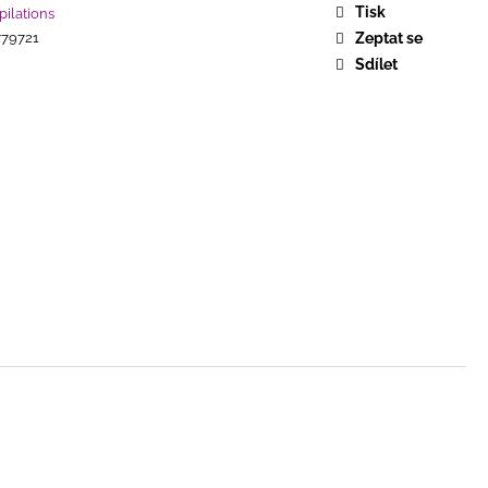
COMPLETE SINGLE
Tisk
ilations
79721
Zeptat se
Sdílet