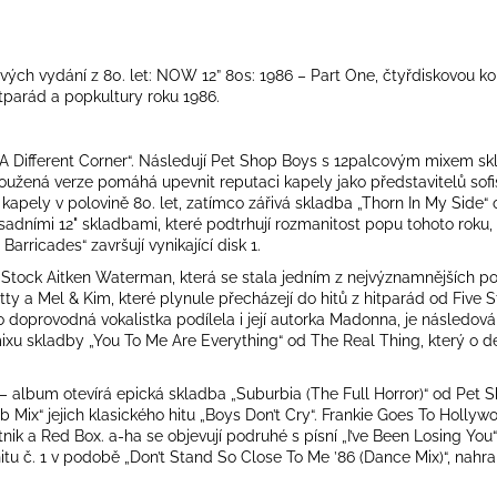
ových vydání z 80. let: NOW 12” 80s: 1986 – Part One, čtyřdiskovou 
itparád a popkultury roku 1986.
A Different Corner“. Následují Pet Shop Boys s 12palcovým mixem skl
dloužená verze pomáhá upevnit reputaci kapely jako představitelů sof
apely v polovině 80. let, zatímco zářivá skladba „Thorn In My Side“ 
ásadními 12" skladbami, které podtrhují rozmanitost popu tohoto roku
rricades“ završují vynikající disk 1.
Stock Aitken Waterman, která se stala jedním z nejvýznamnějších po
tty a Mel & Kim, které plynule přecházejí do hitů z hitparád od Five 
ako doprovodná vokalistka podílela i její autorka Madonna, je násle
 skladby „You To Me Are Everything“ od The Real Thing, který o deset
– album otevírá epická skladba „Suburbia (The Full Horror)“ od Pet 
x“ jejich klasického hitu „Boys Don’t Cry“. Frankie Goes To Hollywo
k a Red Box. a-ha se objevují podruhé s písní „I’ve Been Losing You“,
hitu č. 1 v podobě „Don’t Stand So Close To Me ’86 (Dance Mix)“, nahr