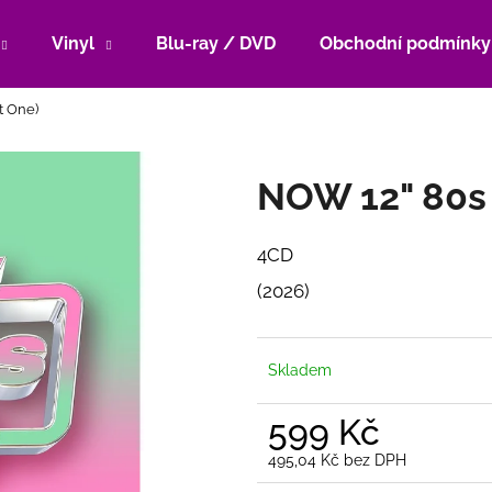
Vinyl
Blu-ray / DVD
Obchodní podmínky
t One)
Co potřebujete najít?
NOW 12" 80s 
HLEDAT
4CD
(2026)
Doporučujeme
Skladem
599 Kč
495,04 Kč bez DPH
Měrná