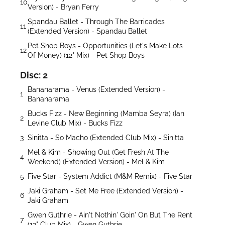
10
Version) - Bryan Ferry
Spandau Ballet - Through The Barricades
11
(Extended Version) - Spandau Ballet
Pet Shop Boys - Opportunities (Let's Make Lots
12
Of Money) (12" Mix) - Pet Shop Boys
Disc: 2
Bananarama - Venus (Extended Version) -
1
Bananarama
Bucks Fizz - New Beginning (Mamba Seyra) (Ian
2
Levine Club Mix) - Bucks Fizz
3
Sinitta - So Macho (Extended Club Mix) - Sinitta
Mel & Kim - Showing Out (Get Fresh At The
4
Weekend) (Extended Version) - Mel & Kim
5
Five Star - System Addict (M&M Remix) - Five Star
Jaki Graham - Set Me Free (Extended Version) -
6
Jaki Graham
Gwen Guthrie - Ain't Nothin' Goin' On But The Rent
7
(12" Club Mix) - Gwen Guthrie