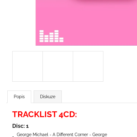
2 BROTHERS ON THE 4TH FLOOR -
DREAMS (THE 1ST ALBUM) (BONUS
TRACKS)
299 Kč
Popis
Diskuze
TRACKLIST 4CD:
Disc: 1
George Michael - A Different Corner - George