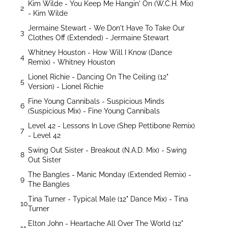
Kim Wilde - You Keep Me Hangin' On (W.C.H. Mix)
2
- Kim Wilde
Jermaine Stewart - We Don't Have To Take Our
3
Clothes Off (Extended) - Jermaine Stewart
Whitney Houston - How Will I Know (Dance
4
Remix) - Whitney Houston
Lionel Richie - Dancing On The Ceiling (12"
5
Version) - Lionel Richie
Fine Young Cannibals - Suspicious Minds
6
(Suspicious Mix) - Fine Young Cannibals
Level 42 - Lessons In Love (Shep Pettibone Remix)
7
- Level 42
Swing Out Sister - Breakout (N.A.D. Mix) - Swing
8
Out Sister
The Bangles - Manic Monday (Extended Remix) -
9
The Bangles
Tina Turner - Typical Male (12" Dance Mix) - Tina
10
Turner
Elton John - Heartache All Over The World (12"