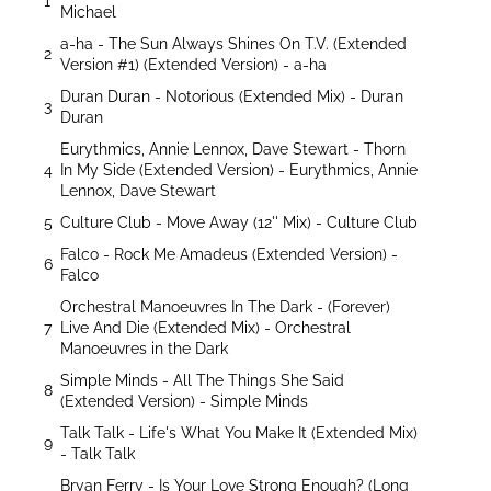
1
Michael
a-ha - The Sun Always Shines On T.V. (Extended
2
Version #1) (Extended Version) - a-ha
Duran Duran - Notorious (Extended Mix) - Duran
3
Duran
Eurythmics, Annie Lennox, Dave Stewart - Thorn
4
In My Side (Extended Version) - Eurythmics, Annie
Lennox, Dave Stewart
5
Culture Club - Move Away (12'' Mix) - Culture Club
Falco - Rock Me Amadeus (Extended Version) -
6
Falco
Orchestral Manoeuvres In The Dark - (Forever)
7
Live And Die (Extended Mix) - Orchestral
Manoeuvres in the Dark
Simple Minds - All The Things She Said
8
(Extended Version) - Simple Minds
Talk Talk - Life's What You Make It (Extended Mix)
9
- Talk Talk
Bryan Ferry - Is Your Love Strong Enough? (Long