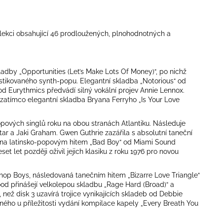
kolekci obsahující 46 prodloužených, plnohodnotných a
adby „Opportunities (Let’s Make Lots Of Money)“, po nichž
istikovaného synth-popu. Elegantní skladba „Notorious“ od
od Eurythmics předvádí silný vokální projev Annie Lennox.
, zatímco elegantní skladba Bryana Ferryho „Is Your Love
pových singlů roku na obou stranách Atlantiku. Následuje
Star a Jaki Graham. Gwen Guthrie zazářila s absolutní taneční
dována latinsko-popovým hitem „Bad Boy“ od Miami Sound
 let později oživil jejich klasiku z roku 1976 pro novou
Shop Boys, následovaná tanečním hitem „Bizarre Love Triangle“
od přinášejí velkolepou skladbu „Rage Hard (Broad)“ a
 než disk 3 uzavírá trojice vynikajících skladeb od Debbie
aného u příležitosti vydání kompilace kapely „Every Breath You