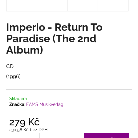
a
j
í
Imperio - Return To
t
Paradise (The 2nd
?
Album)
CD
HLEDAT
(1996)
D
Skladem
o
Značka:
EAMS Musikverlag
p
o
279 Kč
r
230,58 Kč bez DPH
u
Měrná