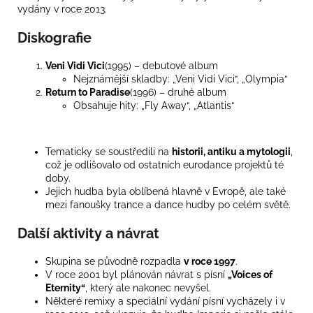
vydány v roce 2013.
Diskografie
Veni Vidi Vici
(1995) – debutové album
Nejznámější skladby: „Veni Vidi Vici“, „Olympia“
Return to Paradise
(1996) – druhé album
Obsahuje hity: „Fly Away“, „Atlantis“
Tematicky se soustředili na
historii, antiku a mytologii
,
což je odlišovalo od ostatních eurodance projektů té
doby.
Jejich hudba byla oblíbená hlavně v Evropě, ale také
mezi fanoušky trance a dance hudby po celém světě.
Další aktivity a návrat
Skupina se původně rozpadla
v roce 1997
.
V roce 2001 byl plánován návrat s písní
„Voices of
Eternity“
, který ale nakonec nevyšel.
Některé remixy a speciální vydání písní vycházely i v