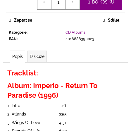
č
DO KOŠÍKU
cena:
u
j
e
Zeptat se
Sdílet
m
e
Kategorie
:
CD Albums
EAN
:
4016888390023
RAF
-
Popis
Diskuze
CHANGE
YOUR
MIND
Tracklist:
(BONUS
TRACKS
Album: Imperio - Return To
LIMITED
EDITION)
Paradise (1996)
289
Kč
1
Intro
1:16
2
Atlantis
3:55
3
Wings Of Love
4:31
4
Secrets Of Life
6:07