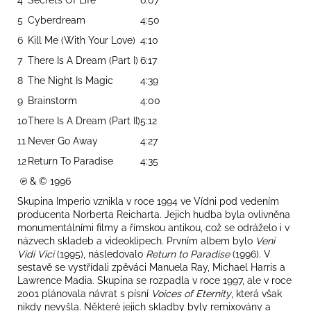
5
Cyberdream
4:50
6
Kill Me (With Your Love)
4:10
7
There Is A Dream (Part I)
6:17
8
The Night Is Magic
4:39
9
Brainstorm
4:00
10
There Is A Dream (Part II)
5:12
11
Never Go Away
4:27
12
Return To Paradise
4:35
℗ & © 1996
Skupina Imperio vznikla v roce 1994 ve Vídni pod vedením
producenta Norberta Reicharta.
Jejich hudba byla ovlivněna
monumentálními filmy a římskou antikou, což se odráželo i v
názvech skladeb a videoklipech.
Prvním albem bylo
Veni
Vidi Vici
(1995), následovalo
Return to Paradise
(1996).
V
sestavě se vystřídali zpěváci Manuela Ray, Michael Harris a
Lawrence Madia.
Skupina se rozpadla v roce 1997, ale v roce
2001 plánovala návrat s písní
Voices of Eternity
, která však
nikdy nevyšla.
Některé jejich skladby byly remixovány a