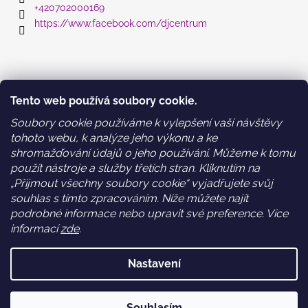
+420702000169
https://www.facebook.com/djcentrum
Informace pro vás
Tento web používá soubory cookie.
Obchodní podmínky
Soubory cookie používáme k vylepšení vaší návštěvy
Podmínky ochrany osobních údajů a GDPR
tohoto webu, k analýze jeho výkonu a ke
WEB DESIGN: holky z Time2grow.cz
shromažďování údajů o jeho používání. Můžeme k tomu
použít nástroje a služby třetích stran. Kliknutím na
„Přijmout všechny soubory cookie“ vyjadřujete svůj
Nákupní košík
souhlas s tímto zpracováním. Níže můžete najít
podrobné informace nebo upravit své preference. Více
informací
zde
.
0
KS /
0 KČ
Nastavení
Vytvořil Shoptet
Souhlasím
Copyright 2026
DJ centrum
. Všechna práva vyhrazena.